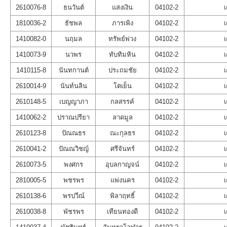
2610076-8
ธนวันต์
แสงเงิน
04102-2
เ
1810036-2
ธัชพล
ภารเพิง
04102-2
เ
1410082-0
นฤมล
ทรัพย์พ่วง
04102-2
เ
1410073-9
นวพร
ทับทิมหิน
04102-2
เ
1410115-8
นันทกานต์
ประถมชัย
04102-2
เ
2610014-9
นันท์นลิน
โตเย็น
04102-2
เ
2610148-5
เบญญาภา
กลสรรค์
04102-2
เ
1410062-2
ปราณปรียา
ลาดมูล
04102-2
เ
2610123-8
ปัณณธร
ณะกุลธร
04102-2
เ
2610041-2
ปัณณวิชญ์
ศรีจันทร์
04102-2
เ
2610073-5
พงศกร
อุบลกาญจน์
04102-2
เ
2810005-5
พชรพร
แพ่งนคร
04102-2
เ
2610138-6
พรปวีณ์
พิลาฤทธิ์
04102-2
เ
2610038-8
พัชรพร
เทียนทองดี
04102-2
เ