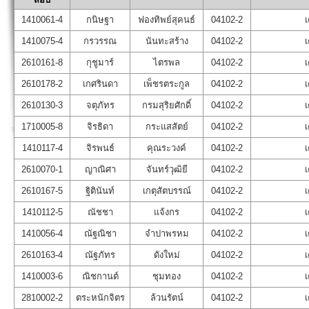
1410061-4
กนิษฐา
ฟองทิพย์สุคนธ์
04102-2
เ
1410075-4
กรวรรณ
นันทะสร้าง
04102-2
เ
2610161-8
กุชูมาร์
ไตรพล
04102-2
เ
2610178-2
เกศรินดา
เพ็ชรตระกูล
04102-2
เ
2610130-3
จตุภัทร
กรมสุริยศักดิ์
04102-2
เ
1710005-8
จิรธิดา
กระแสสัตย์
04102-2
เ
1410117-4
จิรพนธ์
คุณระวงค์
04102-2
เ
2610070-1
ญาณิศา
จันทร์วุฒิยี
04102-2
เ
2610167-5
ฐิตินันท์
เกตุสัตบรรณ์
04102-2
เ
1410112-5
ณัชชา
แจ้งกร
04102-2
เ
1410056-4
ณัฐณิชา
จำปาพรหม
04102-2
เ
2610163-4
ณัฐภัทร
ดังใหม่
04102-2
เ
1410003-6
ณิชกานต์
ชุมทอง
04102-2
เ
2810002-2
ตระหนักจิตร
ล้วนรัตน์
04102-2
เ