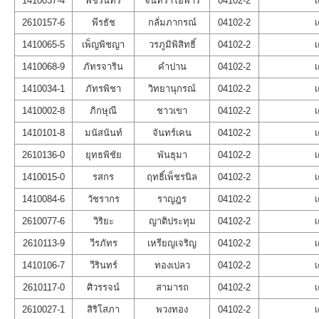
1410037-4
พัชรินทร์
จันทราโอฬาร
04102-2
เ
2610157-6
พีรธัช
กลั่มภากรณ์
04102-2
เ
1410065-5
เพ็ญพิชญา
วรภูมิพิสิทธิ์
04102-2
เ
1410068-9
ภัทรจาริน
คำปาน
04102-2
เ
1410034-1
ภัทรพิชา
วิทยานุกรณ์
04102-2
เ
1410002-8
ภิกษุณี
ชาวเขา
04102-2
เ
1410101-8
มนัสนันท์
จันทร์เคน
04102-2
เ
2610136-0
ยุทธพิชัย
พันธุมา
04102-2
เ
1410015-0
รสกร
ฤทธิ์เพ็ชรนิล
04102-2
เ
1410084-6
วัชรากร
ราญฎร
04102-2
เ
2610077-6
วิริยะ
ญาติประทุม
04102-2
เ
2610113-9
วีรภัทร
เหรียญเจริญ
04102-2
เ
1410106-7
วีรินทร์
ทองเปลว
04102-2
เ
2610117-0
ศิวรรจน์
สามารถ
04102-2
เ
2610027-1
สิริโสภา
พวงทอง
04102-2
เ