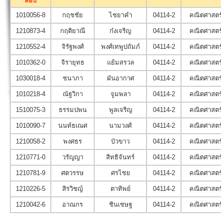
สอบ
1010056-8
กฤชชัย
ไชยาคำ
04114-2
คณิตศาสตร์
1210873-4
กฤติยาณี
ก๋งเจริญ
04114-2
คณิตศาสตร์
1210552-4
จิรัฐพงศ์
พงศ์เทพูปถัมภ์
04114-2
คณิตศาสตร์
1010362-0
จิรายุทธ
แย้มสรวล
04114-2
คณิตศาสตร์
1030018-4
ชนาภา
ผันอากาศ
04114-2
คณิตศาสตร์
1010218-4
ณัฐวิกา
จูมพลา
04114-2
คณิตศาสตร์
1510075-3
ธรรมปพน
พูลเจริญ
04114-2
คณิตศาสตร์
1010090-7
นนท์ธเณศ
นามวงศ์
04114-2
คณิตศาสตร์
1210058-2
พงศธร
บัวขาว
04114-2
คณิตศาสตร์
1210771-0
วรัญญา
สิทธิจันทร์
04114-2
คณิตศาสตร์
1210781-9
ศตวรรษ
ศรไชย
04114-2
คณิตศาสตร์
1210226-5
สิรวิชญ์
ตาทิพย์
04114-2
คณิตศาสตร์
1210042-6
อาณกร
ชินเชษฐ
04114-2
คณิตศาสตร์