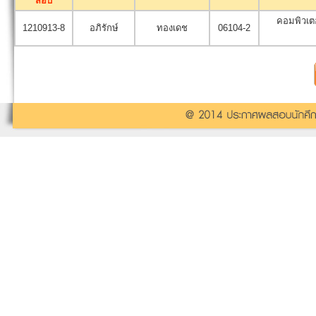
สอบ
คอมพิวเต
1210913-8
อภิรักษ์
ทองเดช
06104-2