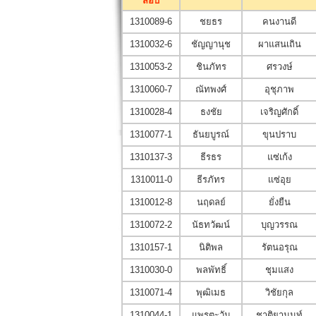
สอบ
1310089-6
ชยธร
คนงานดี
1310032-6
ชัญญานุช
ผาแสนเถิน
1310053-2
ชินภัทร
ศรวงษ์
1310060-7
ณัทพงศ์
อุชุภาพ
1310028-4
ธงชัย
เจริญศักดิ์
1310077-1
ธันยบูรณ์
ขุนปราบ
1310137-3
ธีรธร
แซ่เก้ง
1310011-0
ธีรภัทร
เเซ่อุย
1310012-8
นฤดลย์
ยั่งยืน
1310072-2
นัธทวัฒน์
บุญวรรณ
1310157-1
นิติพล
รัตนอรุณ
1310030-0
พลพัทธิ์
ชุมแสง
1310071-4
พุฒิเมธ
วิชัยกุล
1310044-1
แพรตะวัน
ชาติยานนท์