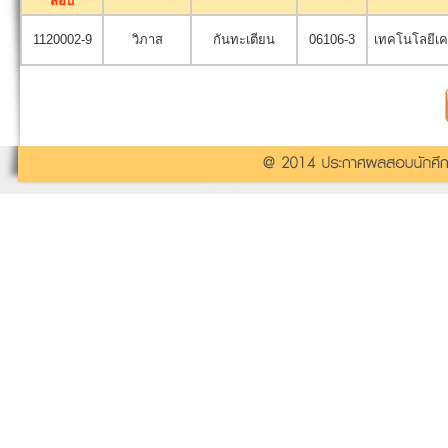
สอบ
1120002-9
วิภาส
กันทะเตียน
06106-3
เทคโนโลยีเค